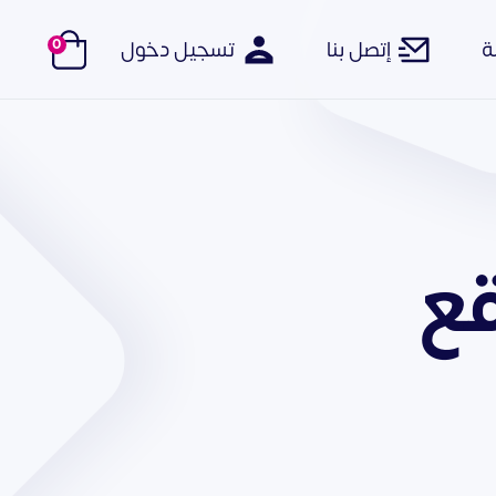
0
ة
إتصل بنا
تسجيل دخول
قع