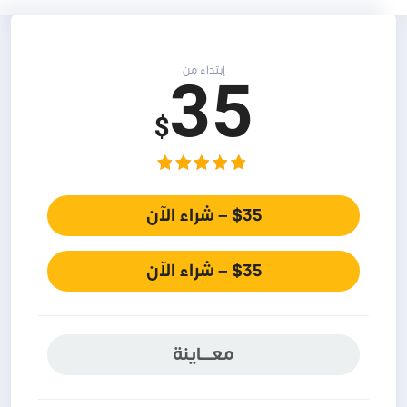
إبتداء من
35
$
$35 – شراء الآن
معـــاينة